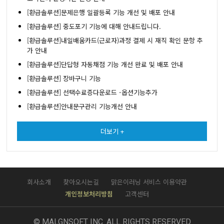
[환급솔루션]문제은행 일괄등록 기능 개선 및 배포 안내
[환급솔루션] 중도포기 기능에 대해 안내드립니다.
[환급솔루션]내일배움카드(근로자)과정 결제 시 재직 확인 문항 추
가 안내
[환급솔루션]단답형 자동채점 기능 개선 완료 및 배포 안내
[환급솔루션] 장바구니 기능
[환급솔루션] 선택수료증다운로드 -옵션기능추가
[환급솔루션]안내문구관리 기능개선 안내
더보기 +
회사소개
찾아오시는길
맑은이러닝 서비스 이용약관
개인정보처리방침
고객센터
© MALGNSOFT INC. ALL RIGHTS RESERVED