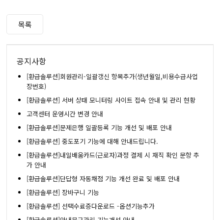
목록
공지사항
[환급솔루션]회원관리-일괄갱신 항목추가(생년월일,비용수급사업
장번호)
[환급솔루션] 서버 상태 모니터링 사이트 접속 안내 및 관리 현황
고객센터 운영시간 변경 안내
[환급솔루션]문제은행 일괄등록 기능 개선 및 배포 안내
[환급솔루션] 중도포기 기능에 대해 안내드립니다.
[환급솔루션]내일배움카드(근로자)과정 결제 시 재직 확인 문항 추
가 안내
[환급솔루션]단답형 자동채점 기능 개선 완료 및 배포 안내
[환급솔루션] 장바구니 기능
[환급솔루션] 선택수료증다운로드 -옵션기능추가
[환급솔루션]안내문구관리 기능개선 안내