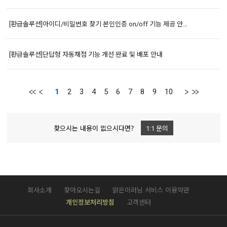
[환급솔루션]아이디/비밀번호 찾기 본인인증 on/off 기능 제공 안내 (2025년12월9일)
[환급솔루션]단답형 자동채점 기능 개선 완료 및 배포 안내
1
2
3
4
5
6
7
8
9
10
찾으시는 내용이 없으시다면?
1:1 문의
회사소개
찾아오시는길
맑은이러닝 서비스 이용약관
개인정보처리방침
고객센터